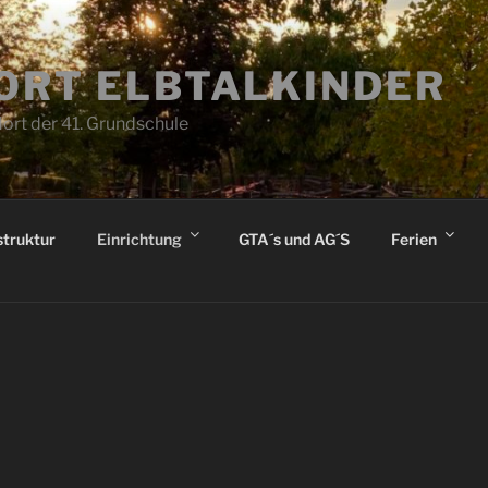
ORT ELBTALKINDER
ort der 41. Grundschule
truktur
Einrichtung
GTA´s und AG´S
Ferien