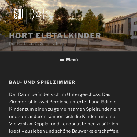
Zum
Inhalt
springen
HORT ELBTALKINDER
Der Hort der 41. Grundschule
Menü
BAU- UND SPIELZIMMER
Der Raum befindet sich im Untergeschoss. Das
Zimmer ist in zwei Bereiche unterteilt und lädt die
Kinder zum einen zu gemeinsamen Spielrunden ein
und zum anderen können sich die Kinder mit einer
Vielzahl an Kappla- und Legobausteinen zusätzlich
kreativ ausleben und schöne Bauwerke erschaffen.